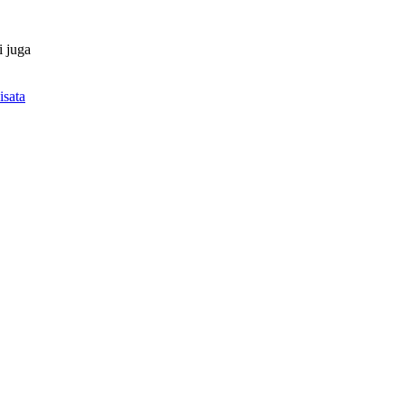
i juga
isata