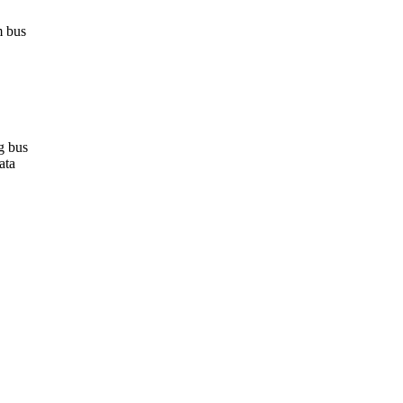
m bus
g bus
ata