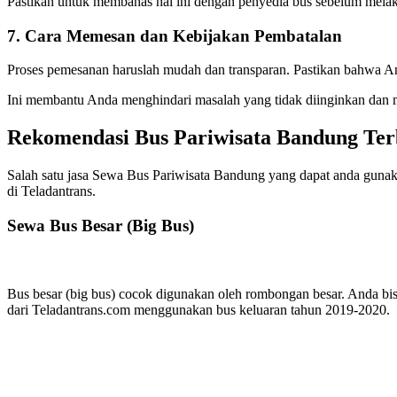
Pastikan untuk membahas hal ini dengan penyedia bus sebelum mel
7. Cara Memesan dan Kebijakan Pembatalan
Proses pemesanan haruslah mudah dan transparan. Pastikan bahwa 
Ini membantu Anda menghindari masalah yang tidak diinginkan dan me
Rekomendasi Bus Pariwisata Bandung Ter
Salah satu jasa Sewa Bus Pariwisata Bandung yang dapat anda gunaka
di Teladantrans.
Sewa Bus Besar (Big Bus)
Bus besar (big bus) cocok digunakan oleh rombongan besar. Anda bis
dari Teladantrans.com menggunakan bus keluaran tahun 2019-2020.