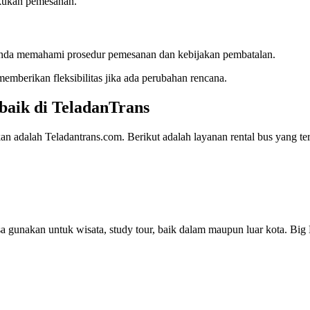
akukan pemesanan.
Anda memahami prosedur pemesanan dan kebijakan pembatalan.
mberikan fleksibilitas jika ada perubahan rencana.
baik di TeladanTrans
n adalah Teladantrans.com. Berikut adalah layanan rental bus yang te
a gunakan untuk wisata, study tour, baik dalam maupun luar kota. Big