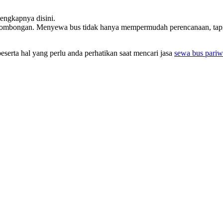
engkapnya disini.
ama rombongan. Menyewa bus tidak hanya mempermudah perencanaan, tap
eserta hal yang perlu anda perhatikan saat mencari jasa
sewa bus pariw