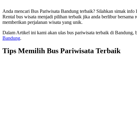
Anda mencari Bus Pariwisata Bandung terbaik? Silahkan simak info l
Rental bus wisata menjadi pilihan terbaik jika anda berlibur bers
memberikan perjalanan wisata yang unik.
Dalam Artikel ini kami akan ulas bus pariwisata terbaik di Bandung, b
Bandung
.
Tips Memilih Bus Pariwisata Terbaik