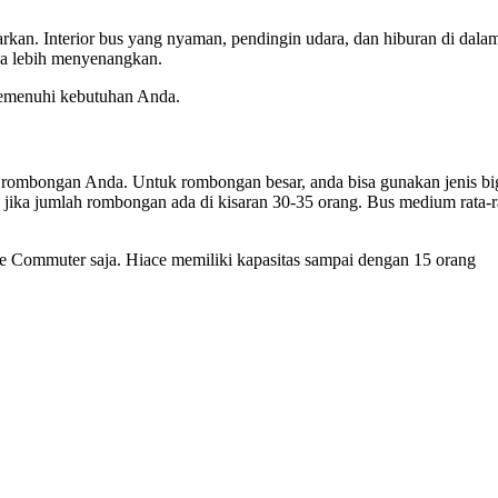
warkan. Interior bus yang nyaman, pendingin udara, dan hiburan di dala
da lebih menyenangkan.
i memenuhi kebutuhan Anda.
 rombongan Anda. Untuk rombongan besar, anda bisa gunakan jenis bi
jika jumlah rombongan ada di kisaran 30-35 orang. Bus medium rata-r
e Commuter saja. Hiace memiliki kapasitas sampai dengan 15 orang