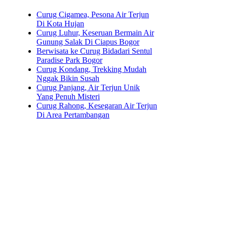
Curug Cigamea, Pesona Air Terjun
Di Kota Hujan
Curug Luhur, Keseruan Bermain Air
Gunung Salak Di Ciapus Bogor
Berwisata ke Curug Bidadari Sentul
Paradise Park Bogor
Curug Kondang, Trekking Mudah
Nggak Bikin Susah
Curug Panjang, Air Terjun Unik
Yang Penuh Misteri
Curug Rahong, Kesegaran Air Terjun
Di Area Pertambangan