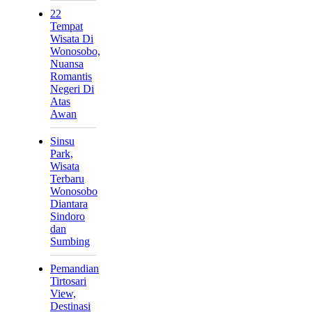
22
Tempat
Wisata Di
Wonosobo,
Nuansa
Romantis
Negeri Di
Atas
Awan
Sinsu
Park,
Wisata
Terbaru
Wonosobo
Diantara
Sindoro
dan
Sumbing
Pemandian
Tirtosari
View,
Destinasi