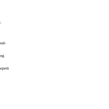
:
sal-
ang
eperti