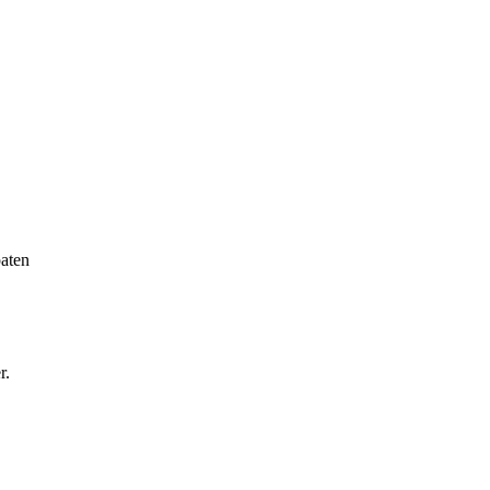
aten
r.