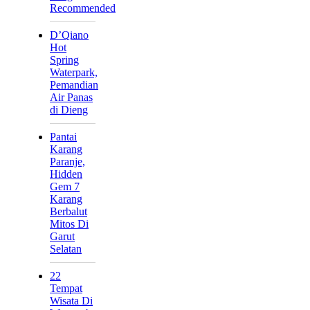
Recommended
D’Qiano
Hot
Spring
Waterpark,
Pemandian
Air Panas
di Dieng
Pantai
Karang
Paranje,
Hidden
Gem 7
Karang
Berbalut
Mitos Di
Garut
Selatan
22
Tempat
Wisata Di