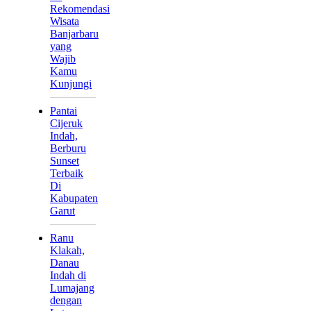
Rekomendasi
Wisata
Banjarbaru
yang
Wajib
Kamu
Kunjungi
Pantai
Cijeruk
Indah,
Berburu
Sunset
Terbaik
Di
Kabupaten
Garut
Ranu
Klakah,
Danau
Indah di
Lumajang
dengan