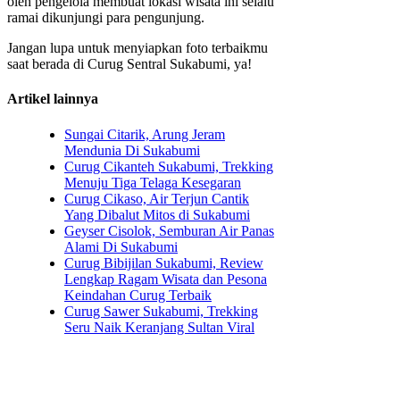
oleh pengelola membuat lokasi wisata ini selalu
ramai dikunjungi para pengunjung.
Jangan lupa untuk menyiapkan foto terbaikmu
saat berada di Curug Sentral Sukabumi, ya!
Artikel lainnya
Sungai Citarik, Arung Jeram
Mendunia Di Sukabumi
Curug Cikanteh Sukabumi, Trekking
Menuju Tiga Telaga Kesegaran
Curug Cikaso, Air Terjun Cantik
Yang Dibalut Mitos di Sukabumi
Geyser Cisolok, Semburan Air Panas
Alami Di Sukabumi
Curug Bibijilan Sukabumi, Review
Lengkap Ragam Wisata dan Pesona
Keindahan Curug Terbaik
Curug Sawer Sukabumi, Trekking
Seru Naik Keranjang Sultan Viral