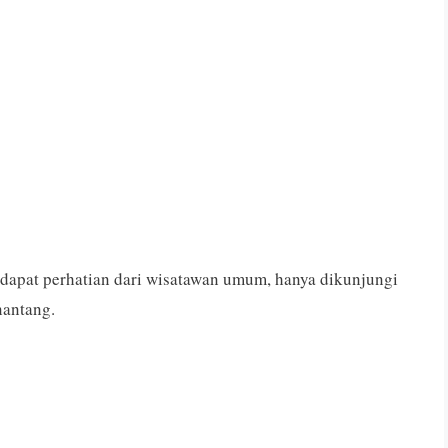
apat perhatian dari wisatawan umum, hanya dikunjungi
nantang.