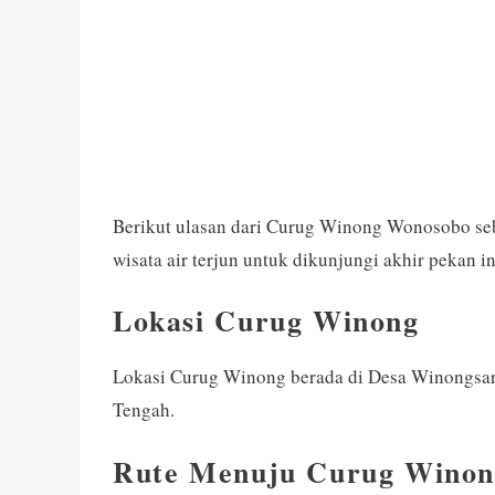
Berikut ulasan dari Curug Winong Wonosobo seb
wisata air terjun untuk dikunjungi akhir pekan in
Lokasi Curug Winong
Lokasi Curug Winong berada di Desa Winongsar
Tengah.
Rute Menuju Curug Winon