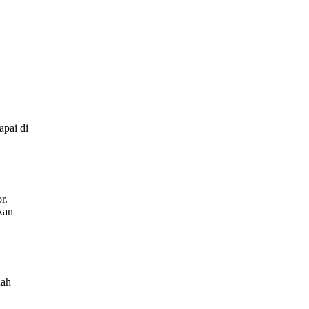
apai di
r.
kan
uah