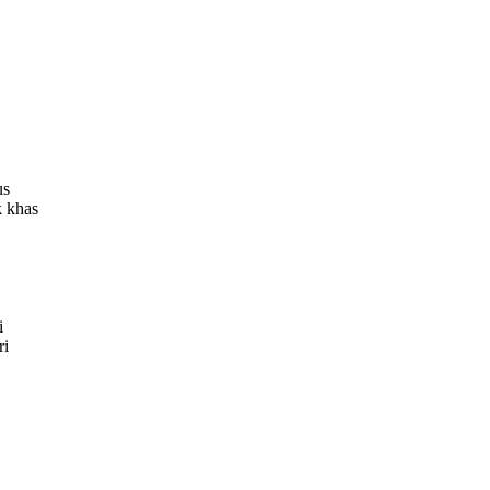
us
k khas
i
ri