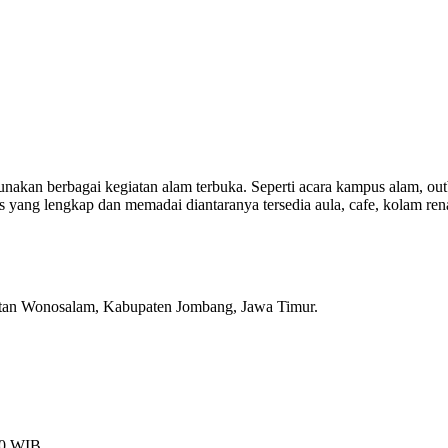
gunakan berbagai kegiatan alam terbuka. Seperti acara kampus alam, ou
as yang lengkap dan memadai diantaranya tersedia aula, cafe, kolam re
tan Wonosalam, Kabupaten Jombang, Jawa Timur.
00 WIB.