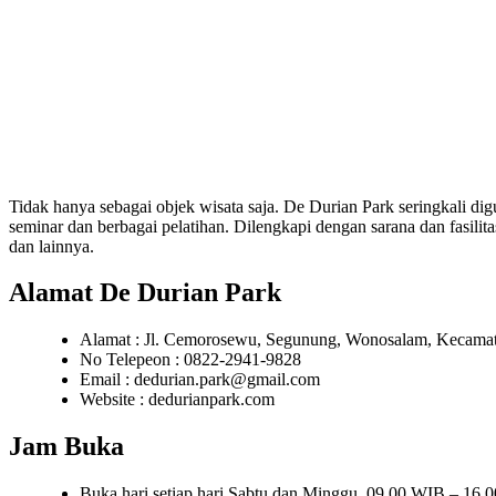
Tidak hanya sebagai objek wisata saja. De Durian Park seringkali di
seminar dan berbagai pelatihan. Dilengkapi dengan sarana dan fasilit
dan lainnya.
Alamat De Durian Park
Alamat : Jl. Cemorosewu, Segunung, Wonosalam, Kecama
No Telepeon : 0822-2941-9828
Email : dedurian.park@gmail.com
Website : dedurianpark.com
Jam Buka
Buka hari setiap hari Sabtu dan Minggu. 09.00 WIB – 16.