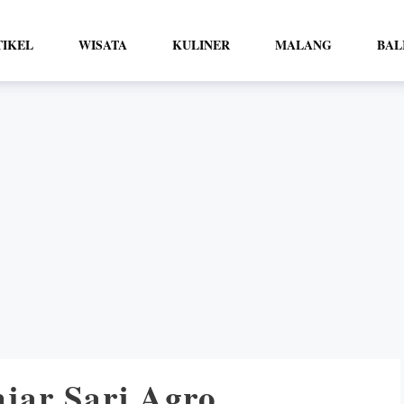
TIKEL
WISATA
KULINER
MALANG
BAL
jar Sari Agro