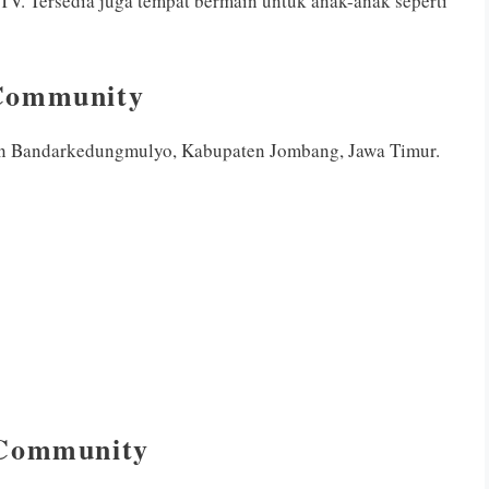
V. Tersedia juga tempat bermain untuk anak-anak seperti
 Community
an Bandarkedungmulyo, Kabupaten Jombang, Jawa Timur.
 Community