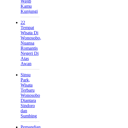
Wajib
Kamu
Kunjungi
22
Tempat
Wisata Di
Wonosobo,
Nuansa
Romantis
Negeri Di
Atas
Awan
Sinsu
Park,
Wisata
Terbaru
Wonosobo
Diantara
Sindoro
dan
Sumbing
Pemandian