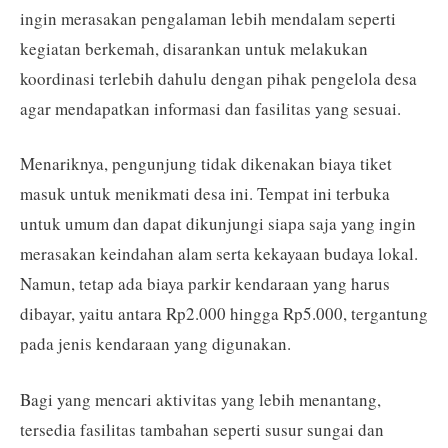
ingin merasakan pengalaman lebih mendalam seperti
kegiatan berkemah, disarankan untuk melakukan
koordinasi terlebih dahulu dengan pihak pengelola desa
agar mendapatkan informasi dan fasilitas yang sesuai.
Menariknya, pengunjung tidak dikenakan biaya tiket
masuk untuk menikmati desa ini. Tempat ini terbuka
untuk umum dan dapat dikunjungi siapa saja yang ingin
merasakan keindahan alam serta kekayaan budaya lokal.
Namun, tetap ada biaya parkir kendaraan yang harus
dibayar, yaitu antara Rp2.000 hingga Rp5.000, tergantung
pada jenis kendaraan yang digunakan.
Bagi yang mencari aktivitas yang lebih menantang,
tersedia fasilitas tambahan seperti susur sungai dan