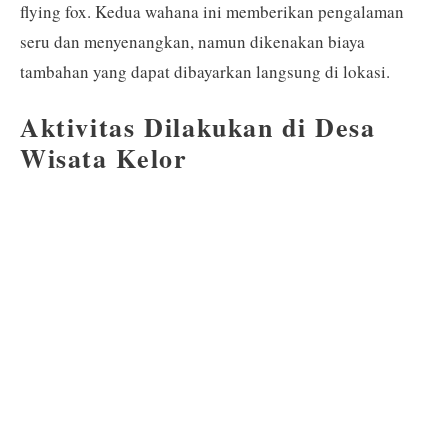
flying fox. Kedua wahana ini memberikan pengalaman
seru dan menyenangkan, namun dikenakan biaya
tambahan yang dapat dibayarkan langsung di lokasi.
Aktivitas Dilakukan di Desa
Wisata Kelor