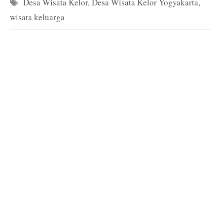
Tag
Desa Wisata Kelor
,
Desa Wisata Kelor Yogyakarta
,
wisata keluarga