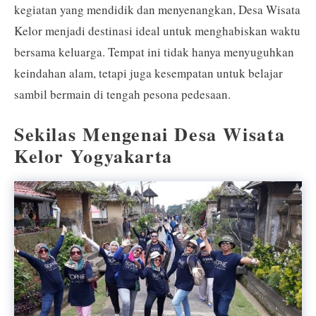
kegiatan yang mendidik dan menyenangkan, Desa Wisata
Kelor menjadi destinasi ideal untuk menghabiskan waktu
bersama keluarga. Tempat ini tidak hanya menyuguhkan
keindahan alam, tetapi juga kesempatan untuk belajar
sambil bermain di tengah pesona pedesaan.
Sekilas Mengenai Desa Wisata
Kelor Yogyakarta