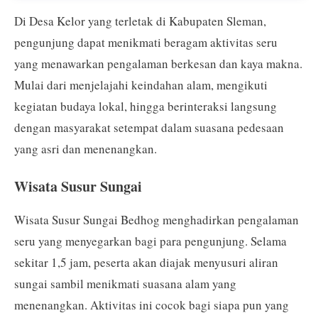
Di Desa Kelor yang terletak di Kabupaten Sleman,
pengunjung dapat menikmati beragam aktivitas seru
yang menawarkan pengalaman berkesan dan kaya makna.
Mulai dari menjelajahi keindahan alam, mengikuti
kegiatan budaya lokal, hingga berinteraksi langsung
dengan masyarakat setempat dalam suasana pedesaan
yang asri dan menenangkan.
Wisata Susur Sungai
Wisata Susur Sungai Bedhog menghadirkan pengalaman
seru yang menyegarkan bagi para pengunjung. Selama
sekitar 1,5 jam, peserta akan diajak menyusuri aliran
sungai sambil menikmati suasana alam yang
menenangkan. Aktivitas ini cocok bagi siapa pun yang