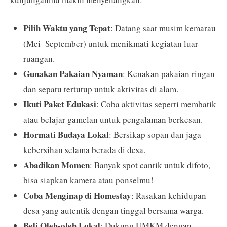
Pilih Waktu yang Tepat
: Datang saat musim kemarau
(Mei–September) untuk menikmati kegiatan luar
ruangan.
Gunakan Pakaian Nyaman
: Kenakan pakaian ringan
dan sepatu tertutup untuk aktivitas di alam.
Ikuti Paket Edukasi
: Coba aktivitas seperti membatik
atau belajar gamelan untuk pengalaman berkesan.
Hormati Budaya Lokal
: Bersikap sopan dan jaga
kebersihan selama berada di desa.
Abadikan Momen
: Banyak spot cantik untuk difoto,
bisa siapkan kamera atau ponselmu!
Coba Menginap di Homestay
: Rasakan kehidupan
desa yang autentik dengan tinggal bersama warga.
Beli Oleh-oleh Lokal
: Dukung UMKM dengan