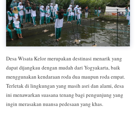
Desa Wisata Kelor merupakan destinasi menarik yang
dapat dijangkau dengan mudah dari Yogyakarta, baik
menggunakan kendaraan roda dua maupun roda empat.
Terletak di lingkungan yang masih asri dan alami, desa
ini menawarkan suasana tenang bagi pengunjung yang
ingin merasakan nuansa pedesaan yang khas.