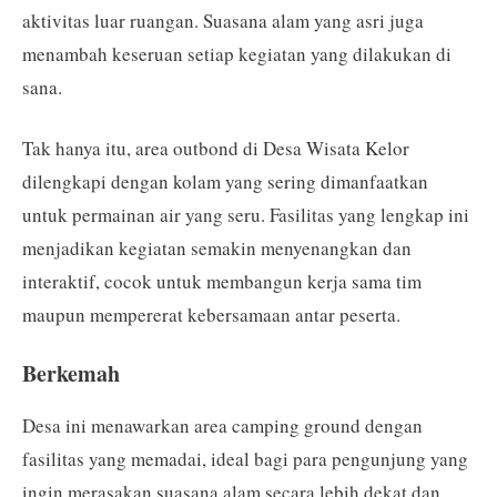
aktivitas luar ruangan. Suasana alam yang asri juga
menambah keseruan setiap kegiatan yang dilakukan di
sana.
Tak hanya itu, area outbond di Desa Wisata Kelor
dilengkapi dengan kolam yang sering dimanfaatkan
untuk permainan air yang seru. Fasilitas yang lengkap ini
menjadikan kegiatan semakin menyenangkan dan
interaktif, cocok untuk membangun kerja sama tim
maupun mempererat kebersamaan antar peserta.
Berkemah
Desa ini menawarkan area camping ground dengan
fasilitas yang memadai, ideal bagi para pengunjung yang
ingin merasakan suasana alam secara lebih dekat dan