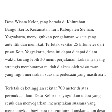
Desa Wisata Kelor, yang berada di Kelurahan
Bangunkerto, Kecamatan Turi, Kabupaten Sleman,
Yogyakarta, menyuguhkan pengalaman wisata yang
autentik dan memikat. Terletak sekitar 25 kilometer dari
pusat Kota Yogyakarta, desa ini dapat dicapai dalam
waktu kurang lebih 30 menit perjalanan. Lokasinya yang
strategis membuatnya mudah diakses oleh wisatawan
yang ingin merasakan suasana pedesaan yang masih asri.
Terletak di ketinggian sekitar 700 meter di atas
permukaan laut, Desa Kelor menyuguhkan udara yang
sejuk dan menyegarkan, menciptakan suasana yang
menenangkan bagi para pengunjung. Lanskap alam desa