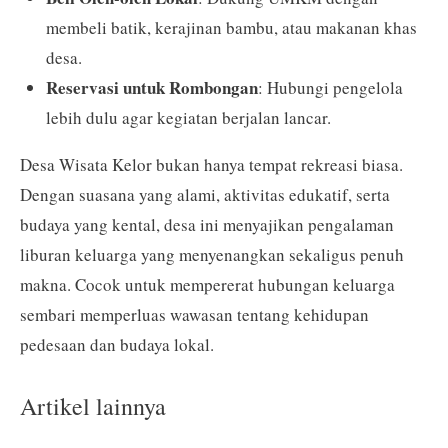
membeli batik, kerajinan bambu, atau makanan khas
desa.
Reservasi untuk Rombongan
: Hubungi pengelola
lebih dulu agar kegiatan berjalan lancar.
Desa Wisata Kelor bukan hanya tempat rekreasi biasa.
Dengan suasana yang alami, aktivitas edukatif, serta
budaya yang kental, desa ini menyajikan pengalaman
liburan keluarga yang menyenangkan sekaligus penuh
makna. Cocok untuk mempererat hubungan keluarga
sembari memperluas wawasan tentang kehidupan
pedesaan dan budaya lokal.
Artikel lainnya