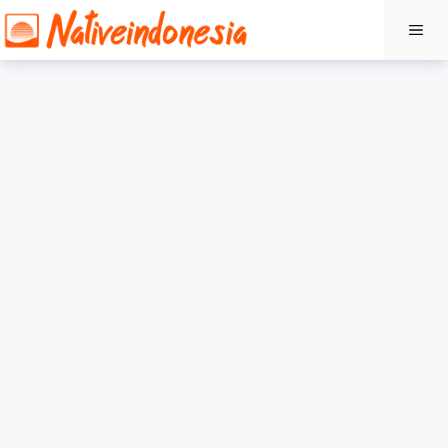
Langsung
ME
ke
isi