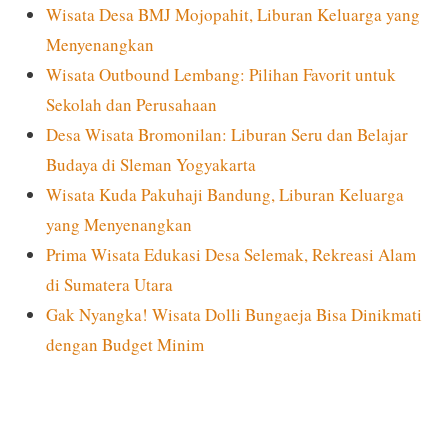
Wisata Desa BMJ Mojopahit, Liburan Keluarga yang
Menyenangkan
Wisata Outbound Lembang: Pilihan Favorit untuk
Sekolah dan Perusahaan
Desa Wisata Bromonilan: Liburan Seru dan Belajar
Budaya di Sleman Yogyakarta
Wisata Kuda Pakuhaji Bandung, Liburan Keluarga
yang Menyenangkan
Prima Wisata Edukasi Desa Selemak, Rekreasi Alam
di Sumatera Utara
Gak Nyangka! Wisata Dolli Bungaeja Bisa Dinikmati
dengan Budget Minim