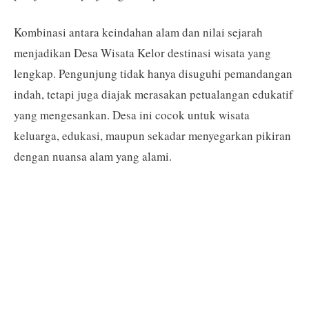
Kombinasi antara keindahan alam dan nilai sejarah
menjadikan Desa Wisata Kelor destinasi wisata yang
lengkap. Pengunjung tidak hanya disuguhi pemandangan
indah, tetapi juga diajak merasakan petualangan edukatif
yang mengesankan. Desa ini cocok untuk wisata
keluarga, edukasi, maupun sekadar menyegarkan pikiran
dengan nuansa alam yang alami.