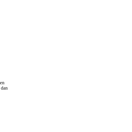
men
 dan