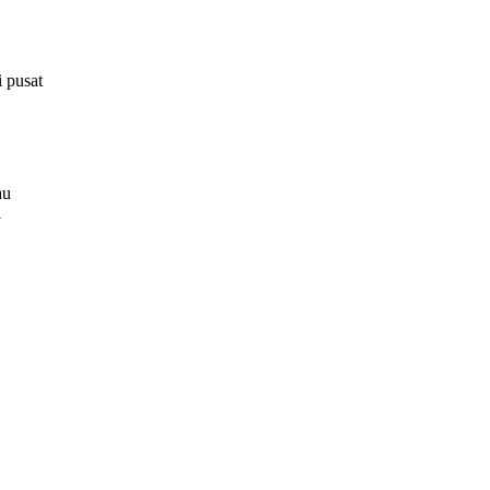
 pusat
au
i