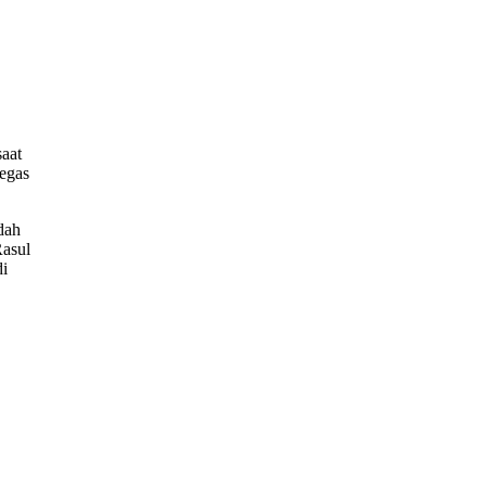
aat
egas
dah
Rasul
di