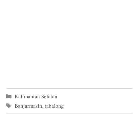
Kategori
Kalimantan Selatan
Tag
Banjarmasin
,
tabalong