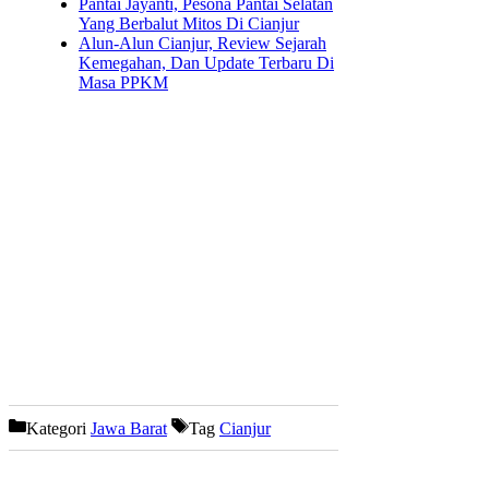
Pantai Jayanti, Pesona Pantai Selatan
Yang Berbalut Mitos Di Cianjur
Alun-Alun Cianjur, Review Sejarah
Kemegahan, Dan Update Terbaru Di
Masa PPKM
Kategori
Jawa Barat
Tag
Cianjur