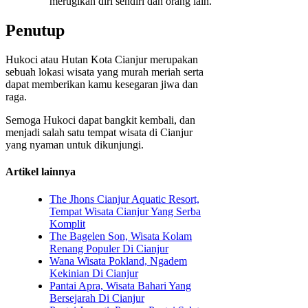
merugikan diri sendiri dan orang lain.
Penutup
Hukoci atau Hutan Kota Cianjur merupakan
sebuah lokasi wisata yang murah meriah serta
dapat memberikan kamu kesegaran jiwa dan
raga.
Semoga Hukoci dapat bangkit kembali, dan
menjadi salah satu tempat wisata di Cianjur
yang nyaman untuk dikunjungi.
Artikel lainnya
The Jhons Cianjur Aquatic Resort,
Tempat Wisata Cianjur Yang Serba
Komplit
The Bagelen Son, Wisata Kolam
Renang Populer Di Cianjur
Wana Wisata Pokland, Ngadem
Kekinian Di Cianjur
Pantai Apra, Wisata Bahari Yang
Bersejarah Di Cianjur