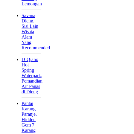
Lemongan
Savana
Dieng,
Sisi Lain
Wisata
Alam
Yang
Recommended
D’Qiano
Hot
Spring
Waterpark,
Pemandian
Air Panas
di Dieng
Pantai
Karang
Paranje,
Hidden
Gem 7
Karang