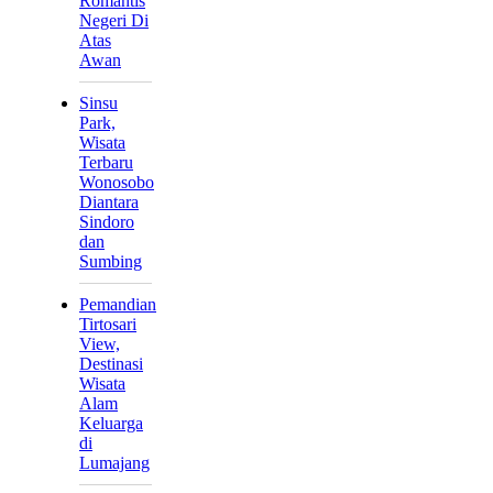
Romantis
Negeri Di
Atas
Awan
Sinsu
Park,
Wisata
Terbaru
Wonosobo
Diantara
Sindoro
dan
Sumbing
Pemandian
Tirtosari
View,
Destinasi
Wisata
Alam
Keluarga
di
Lumajang