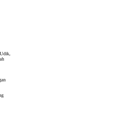
 Udik,
dah
gan
ng