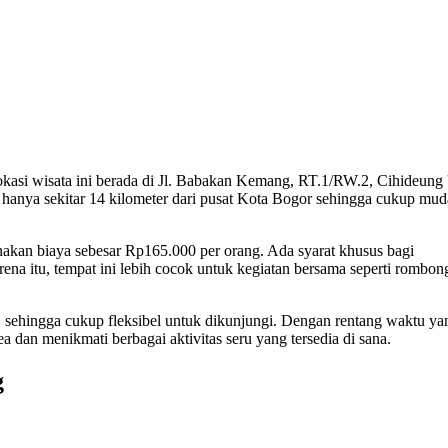
asi wisata ini berada di Jl. Babakan Kemang, RT.1/RW.2, Cihideung
 hanya sekitar 14 kilometer dari pusat Kota Bogor sehingga cukup mu
nakan biaya sebesar Rp165.000 per orang. Ada syarat khusus bagi
rena itu, tempat ini lebih cocok untuk kegiatan bersama seperti rombon
e, sehingga cukup fleksibel untuk dikunjungi. Dengan rentang waktu ya
 dan menikmati berbagai aktivitas seru yang tersedia di sana.
g