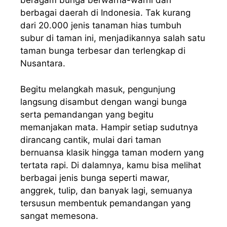
beragam
bunga
berwarna-warni
dari
berbagai
daerah
di Indonesia.
Tak
kurang
dari
20.000
jenis
tanaman
hias
tumbuh
subur
di
taman
ini
,
menjadikannya
salah
satu
taman
bunga
terbesar
dan
terlengkap
di
Nusantara.
Begitu
melangkah
masuk
,
pengunjung
langsung
disambut
dengan
wangi
bunga
serta
pemandangan
yang
begitu
memanjakan
mata
.
Hampir
setiap
sudutnya
dirancang
cantik
,
mulai
dari
taman
bernuansa
klasik
hingga
taman
modern yang
tertata
rapi
. Di
dalamnya
, kamu bisa
melihat
berbagai
jenis
bunga
seperti
mawar
,
anggrek
, tulip, dan
banyak
lagi
,
semuanya
tersusun
membentuk
pemandangan
yang
sangat
memesona
.