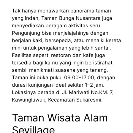
Tak
hanya
menawarkan
panorama
taman
yang
indah
, Taman Bunga Nusantara juga
menyediakan
beragam
aktivitas
seru
.
Pengunjung
bisa
menjelajahinya
dengan
berjalan
kaki,
bersepeda
,
atau
menaiki
kereta
mini
untuk
pengalaman
yang
lebih
santai
.
Fasilitas
seperti
restoran
dan
kafe
juga
tersedia
bagi
kamu
yang
ingin
beristirahat
sambil
menikmati
suasana
yang
tenang
.
Taman
ini
buka
pukul
09.00
–17.00, dengan
durasi kunjungan ideal sekitar 1–2 jam.
Lokasinya berada di Jl. Mariwati No.KM. 7,
Kawungluwuk, Kecamatan Sukaresmi.
Taman Wisata Alam
Sevillage