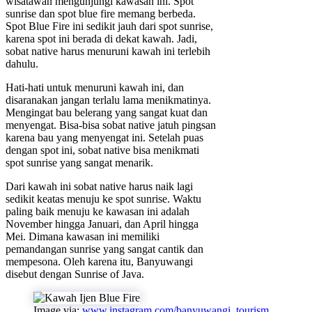
wisatawan mengunjungi kawasan ini. Spot
sunrise dan spot blue fire memang berbeda.
Spot Blue Fire ini sedikit jauh dari spot sunrise,
karena spot ini berada di dekat kawah. Jadi,
sobat native harus menuruni kawah ini terlebih
dahulu.
Hati-hati untuk menuruni kawah ini, dan
disaranakan jangan terlalu lama menikmatinya.
Mengingat bau belerang yang sangat kuat dan
menyengat. Bisa-bisa sobat native jatuh pingsan
karena bau yang menyengat ini. Setelah puas
dengan spot ini, sobat native bisa menikmati
spot sunrise yang sangat menarik.
Dari kawah ini sobat native harus naik lagi
sedikit keatas menuju ke spot sunrise. Waktu
paling baik menuju ke kawasan ini adalah
November hingga Januari, dan April hingga
Mei. Dimana kawasan ini memiliki
pemandangan sunrise yang sangat cantik dan
mempesona. Oleh karena itu, Banyuwangi
disebut dengan Sunrise of Java.
Image via:
www.instagram.com/banyuwangi_tourism