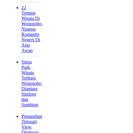
22
Tempat
Wisata Di
Wonosobo,
Nuansa
Romantis
Negeri Di
Atas
Awan
Sinsu
Park,
Wisata
Terbaru
Wonosobo
Diantara
Sindoro
dan
Sumbing
Pemandian
Tirtosari
View,
Destinasi