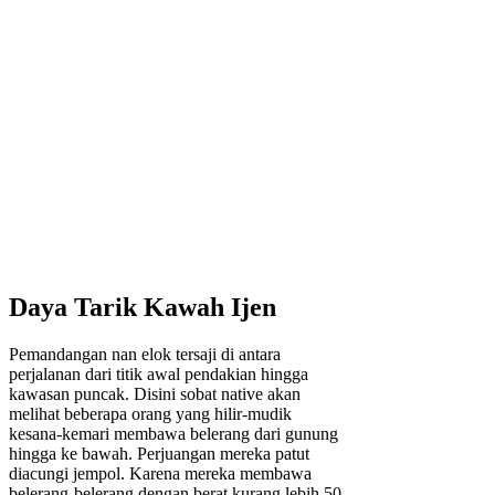
Daya Tarik Kawah Ijen
Pemandangan nan elok tersaji di antara
perjalanan dari titik awal pendakian hingga
kawasan puncak. Disini sobat native akan
melihat beberapa orang yang hilir-mudik
kesana-kemari membawa belerang dari gunung
hingga ke bawah. Perjuangan mereka patut
diacungi jempol. Karena mereka membawa
belerang-belerang dengan berat kurang lebih 50