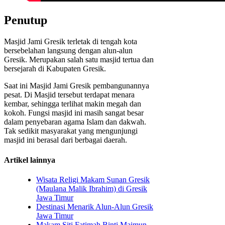
Penutup
Masjid Jami Gresik terletak di tengah kota
bersebelahan langsung dengan alun-alun
Gresik. Merupakan salah satu masjid tertua dan
bersejarah di Kabupaten Gresik.
Saat ini Masjid Jami Gresik pembangunannya
pesat. Di Masjid tersebut terdapat menara
kembar, sehingga terlihat makin megah dan
kokoh. Fungsi masjid ini masih sangat besar
dalam penyebaran agama Islam dan dakwah.
Tak sedikit masyarakat yang mengunjungi
masjid ini berasal dari berbagai daerah.
Artikel lainnya
Wisata Religi Makam Sunan Gresik
(Maulana Malik Ibrahim) di Gresik
Jawa Timur
Destinasi Menarik Alun-Alun Gresik
Jawa Timur
Makam Siti Fatimah Binti Maimun,