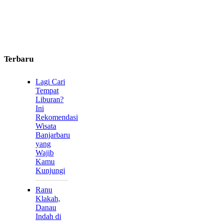
Terbaru
Lagi Cari
Tempat
Liburan?
Ini
Rekomendasi
Wisata
Banjarbaru
yang
Wajib
Kamu
Kunjungi
Ranu
Klakah,
Danau
Indah di