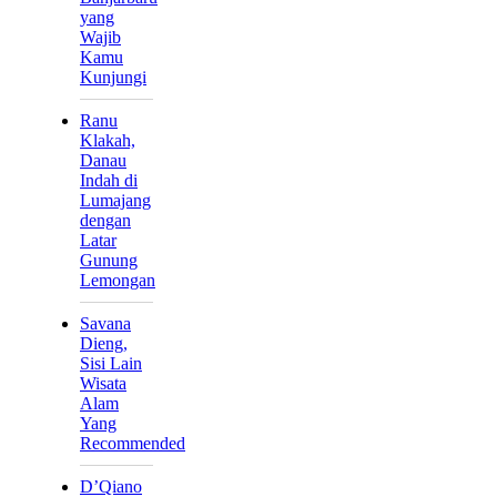
yang
Wajib
Kamu
Kunjungi
Ranu
Klakah,
Danau
Indah di
Lumajang
dengan
Latar
Gunung
Lemongan
Savana
Dieng,
Sisi Lain
Wisata
Alam
Yang
Recommended
D’Qiano