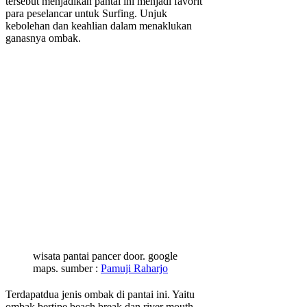
tersebut menjadikan pantai ini menjadi favorit
para peselancar untuk Surfing. Unjuk
kebolehan dan keahlian dalam menaklukan
ganasnya ombak.
wisata pantai pancer door. google
maps. sumber :
Pamuji Raharjo
Terdapatdua jenis ombak di pantai ini. Yaitu
ombak bertipe beach break dan river mouth