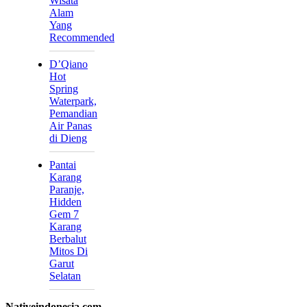
Wisata
Alam
Yang
Recommended
D’Qiano
Hot
Spring
Waterpark,
Pemandian
Air Panas
di Dieng
Pantai
Karang
Paranje,
Hidden
Gem 7
Karang
Berbalut
Mitos Di
Garut
Selatan
Nativeindonesia.com