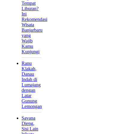
Tempat
Liburan?
Ini
Rekomendasi
Wisata
Banjarbaru
yang
Wajib
Kamu
Kunjungi
Ranu
Klakah,
Danau
Indah di
Lumajang
dengan
Latar
Gunung
Lemongan
Savana
Dieng,
Sisi Lain