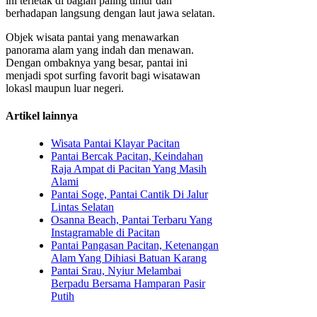
ini terletak di bagian paling timur dan
berhadapan langsung dengan laut jawa selatan.
Objek wisata pantai yang menawarkan
panorama alam yang indah dan menawan.
Dengan ombaknya yang besar, pantai ini
menjadi spot surfing favorit bagi wisatawan
lokasl maupun luar negeri.
Artikel lainnya
Wisata Pantai Klayar Pacitan
Pantai Bercak Pacitan, Keindahan
Raja Ampat di Pacitan Yang Masih
Alami
Pantai Soge, Pantai Cantik Di Jalur
Lintas Selatan
Osanna Beach, Pantai Terbaru Yang
Instagramable di Pacitan
Pantai Pangasan Pacitan, Ketenangan
Alam Yang Dihiasi Batuan Karang
Pantai Srau, Nyiur Melambai
Berpadu Bersama Hamparan Pasir
Putih