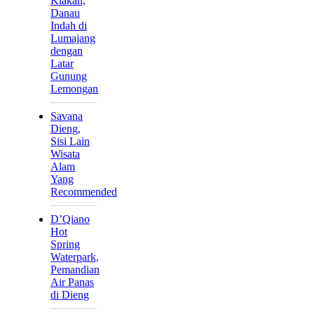
Klakah,
Danau
Indah di
Lumajang
dengan
Latar
Gunung
Lemongan
Savana
Dieng,
Sisi Lain
Wisata
Alam
Yang
Recommended
D’Qiano
Hot
Spring
Waterpark,
Pemandian
Air Panas
di Dieng