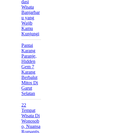
dasi
Wisata
Banjarbar
u yang
Wajib
Kamu
Kunjungi
Pantai
Karang
Paranje,
Hidden
Gem 7
Karang
Berbalut
Mitos Di
Garut
Selatan
22
Tempat
Wisata Di
Wonosob
o, Nuansa
Romantis