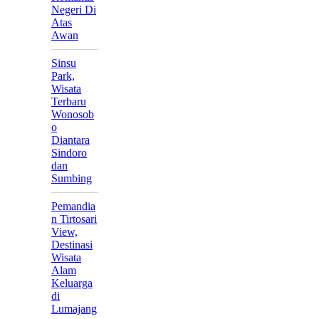
Negeri Di
Atas
Awan
Sinsu
Park,
Wisata
Terbaru
Wonosob
o
Diantara
Sindoro
dan
Sumbing
Pemandia
n Tirtosari
View,
Destinasi
Wisata
Alam
Keluarga
di
Lumajang