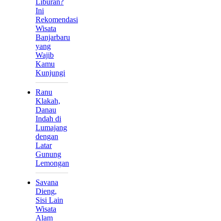
Liburan?
Ini
Rekomendasi
Wisata
Banjarbaru
yang
Wajib
Kamu
Kunjungi
Ranu
Klakah,
Danau
Indah di
Lumajang
dengan
Latar
Gunung
Lemongan
Savana
Dieng,
Sisi Lain
Wisata
Alam