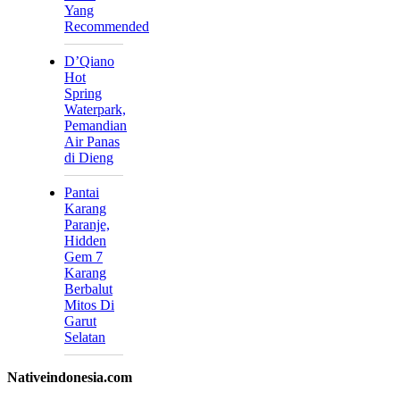
Yang
Recommended
D’Qiano
Hot
Spring
Waterpark,
Pemandian
Air Panas
di Dieng
Pantai
Karang
Paranje,
Hidden
Gem 7
Karang
Berbalut
Mitos Di
Garut
Selatan
Nativeindonesia.com