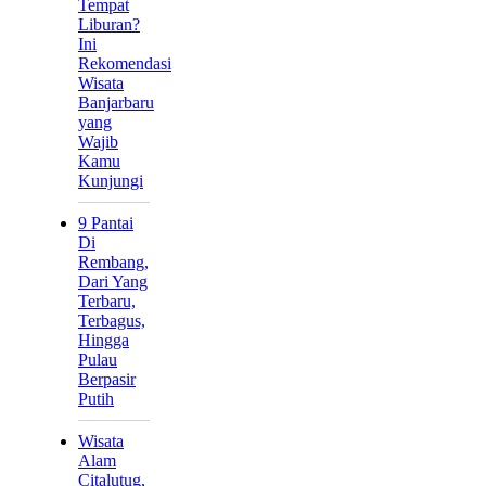
Tempat
Liburan?
Ini
Rekomendasi
Wisata
Banjarbaru
yang
Wajib
Kamu
Kunjungi
9 Pantai
Di
Rembang,
Dari Yang
Terbaru,
Terbagus,
Hingga
Pulau
Berpasir
Putih
Wisata
Alam
Citalutug,