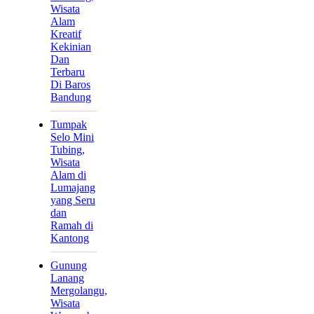
Wisata
Alam
Kreatif
Kekinian
Dan
Terbaru
Di Baros
Bandung
Tumpak
Selo Mini
Tubing,
Wisata
Alam di
Lumajang
yang Seru
dan
Ramah di
Kantong
Gunung
Lanang
Mergolangu,
Wisata