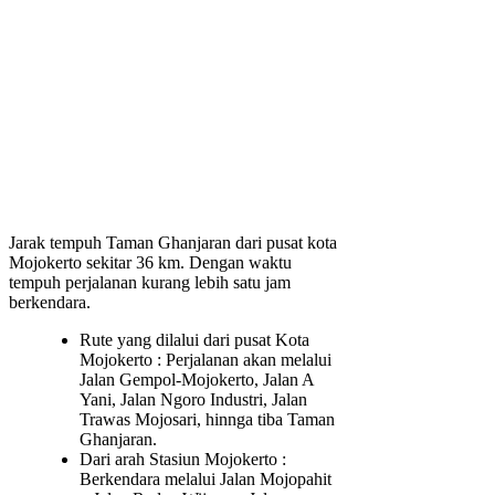
Jarak tempuh Taman Ghanjaran dari pusat kota
Mojokerto sekitar 36 km. Dengan waktu
tempuh perjalanan kurang lebih satu jam
berkendara.
Rute yang dilalui dari pusat Kota
Mojokerto : Perjalanan akan melalui
Jalan Gempol-Mojokerto, Jalan A
Yani, Jalan Ngoro Industri, Jalan
Trawas Mojosari, hinnga tiba Taman
Ghanjaran.
Dari arah Stasiun Mojokerto :
Berkendara melalui Jalan Mojopahit