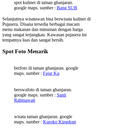
spot kuliner di taman ghanjaran.
google maps. sumber :
Bang SUB
Selanjutnya wisatawan bisa berwisata kuliner di
Pujasera. Disana tersedia berbagai macam
menu makanan dan minuman dengan harga
yang sangat terjangkau. Kawasan pujasera ini
tempatnya luas dan sangat bersih.
Spot Foto Menarik
berfoto di taman ghanjaran. google
maps. sumber :
Fajar Ku
berswafoto di taman ghanjaran.
google maps. sumber :
Santi
Rahmawati
wisata taman ghanjaran. google
maps. sumber :
Kuroko Kingdom