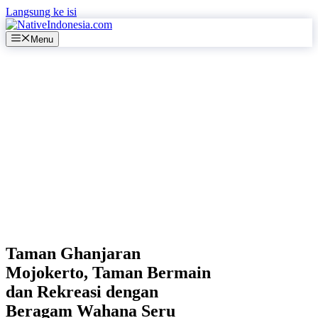
Langsung ke isi
Menu
Taman Ghanjaran
Mojokerto, Taman Bermain
dan Rekreasi dengan
Beragam Wahana Seru