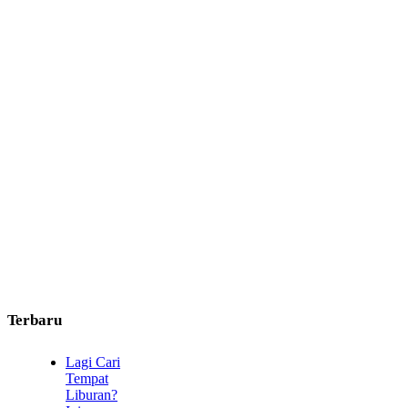
Terbaru
Lagi Cari
Tempat
Liburan?