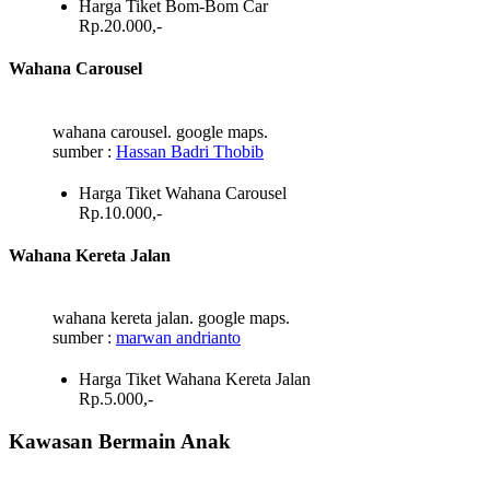
Harga Tiket Bom-Bom Car
Rp.20.000,-
Wahana Carousel
wahana carousel. google maps.
sumber :
Hassan Badri Thobib
Harga Tiket Wahana Carousel
Rp.10.000,-
Wahana Kereta Jalan
wahana kereta jalan. google maps.
sumber :
marwan andrianto
Harga Tiket Wahana Kereta Jalan
Rp.5.000,-
Kawasan Bermain Anak