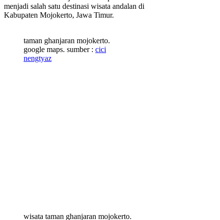
menjadi salah satu destinasi wisata andalan di
Kabupaten Mojokerto, Jawa Timur.
taman ghanjaran mojokerto.
google maps. sumber :
cici
nengtyaz
wisata taman ghanjaran mojokerto.