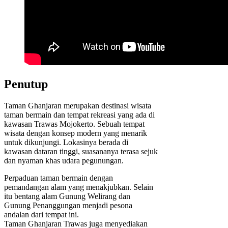
Penutup
Taman Ghanjaran merupakan destinasi wisata
taman bermain dan tempat rekreasi yang ada di
kawasan Trawas Mojokerto. Sebuah tempat
wisata dengan konsep modern yang menarik
untuk dikunjungi. Lokasinya berada di
kawasan dataran tinggi, suasananya terasa sejuk
dan nyaman khas udara pegunungan.
Perpaduan taman bermain dengan
pemandangan alam yang menakjubkan. Selain
itu bentang alam Gunung Welirang dan
Gunung Penanggungan menjadi pesona
andalan dari tempat ini.
Taman Ghanjaran Trawas juga menyediakan