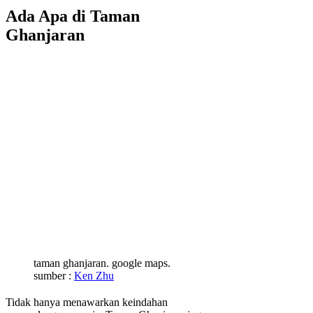
Ada Apa di Taman
Ghanjaran
taman ghanjaran. google maps.
sumber :
Ken Zhu
Tidak hanya menawarkan keindahan