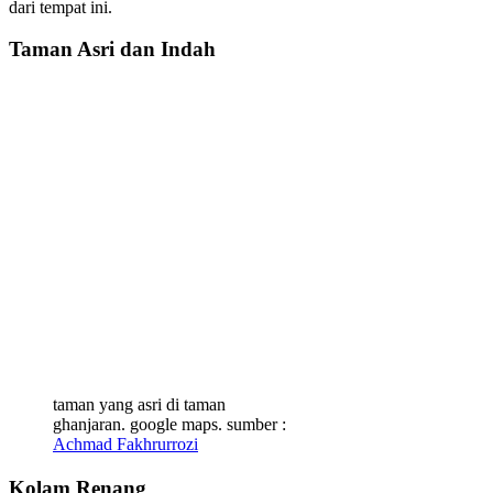
dari tempat ini.
Taman Asri dan Indah
taman yang asri di taman
ghanjaran. google maps. sumber :
Achmad Fakhrurrozi
Kolam Renang