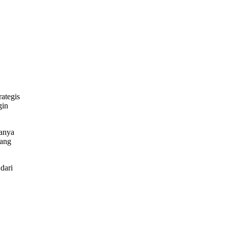
ategis
gin
sanya
uang
dari