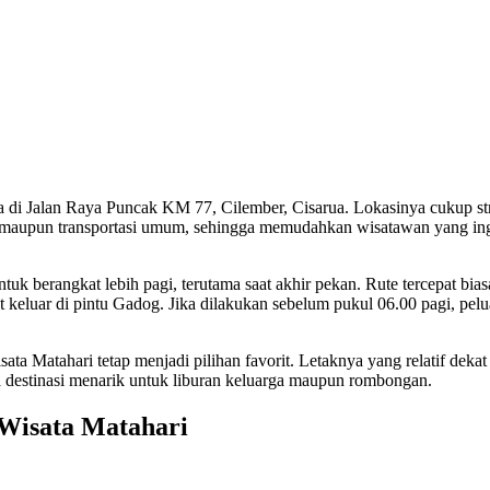
a di Jalan Raya Puncak KM 77, Cilember, Cisarua. Lokasinya cukup str
 maupun transportasi umum, sehingga memudahkan wisatawan yang in
uk berangkat lebih pagi, terutama saat akhir pekan. Rute tercepat bia
t keluar di pintu Gadog. Jika dilakukan sebelum pukul 06.00 pagi, pel
ta Matahari tetap menjadi pilihan favorit. Letaknya yang relatif dekat 
a destinasi menarik untuk liburan keluarga maupun rombongan.
Wisata Matahari