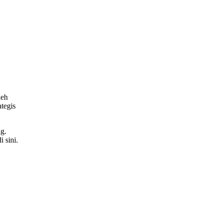
leh
tegis
g.
 sini.