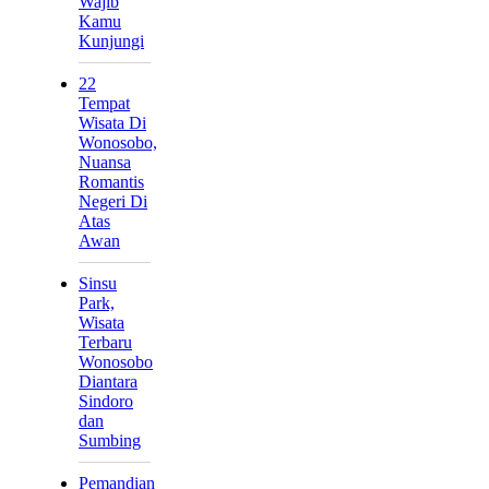
Wajib
Kamu
Kunjungi
22
Tempat
Wisata Di
Wonosobo,
Nuansa
Romantis
Negeri Di
Atas
Awan
Sinsu
Park,
Wisata
Terbaru
Wonosobo
Diantara
Sindoro
dan
Sumbing
Pemandian