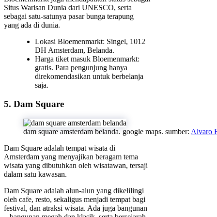
Situs Warisan Dunia dari UNESCO, serta
sebagai satu-satunya pasar bunga terapung
yang ada di dunia.
Lokasi Bloemenmarkt: Singel, 1012
DH Amsterdam, Belanda.
Harga tiket masuk Bloemenmarkt:
gratis. Para pengunjung hanya
direkomendasikan untuk berbelanja
saja.
5. Dam Square
dam square amsterdam belanda. google maps. sumber:
Alvaro 
Dam Square adalah tempat wisata di
Amsterdam yang menyajikan beragam tema
wisata yang dibutuhkan oleh wisatawan, tersaji
dalam satu kawasan.
Dam Square adalah alun-alun yang dikelilingi
oleh cafe, resto, sekaligus menjadi tempat bagi
festival, dan atraksi wisata. Ada juga bangunan
– bangunan megah dan klasik, serta bersejarah