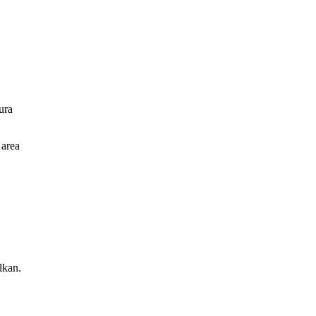
ura
 area
lkan.