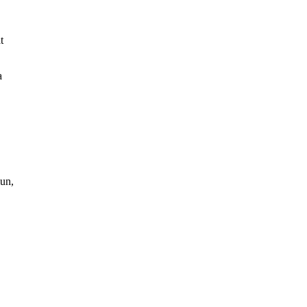
t
a
un,