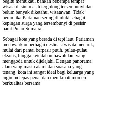
begitu memukau, bahkan beberapa tempat
wisata di sini masih tergolong tersembunyi dan
belum banyak diketahui wisatawan. Tidak
heran jika Pariaman sering dijuluki sebagai
kepingan surga yang tersembunyi di pesisir
barat Pulau Sumatra.
Sebagai kota yang berada di tepi laut, Pariaman
menawarkan berbagai destinasi wisata menarik,
mulai dari pantai berpasir putih, pulau-pulau
eksotis, hingga keindahan bawah laut yang
menggoda untuk dijelajahi. Dengan panorama
alam yang masih alami dan suasana yang
tenang, kota ini sangat ideal bagi keluarga yang
ingin melepas penat dan menikmati momen
berkualitas bersama.