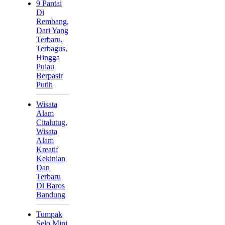
9 Pantai
Di
Rembang,
Dari Yang
Terbaru,
Terbagus,
Hingga
Pulau
Berpasir
Putih
Wisata
Alam
Citalutug,
Wisata
Alam
Kreatif
Kekinian
Dan
Terbaru
Di Baros
Bandung
Tumpak
Selo Mini