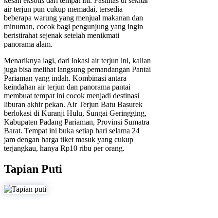
kesan eksotis dari tempat ini. Fasilitas di sekitar
air terjun pun cukup memadai, tersedia
beberapa warung yang menjual makanan dan
minuman, cocok bagi pengunjung yang ingin
beristirahat sejenak setelah menikmati
panorama alam.
Menariknya lagi, dari lokasi air terjun ini, kalian
juga bisa melihat langsung pemandangan Pantai
Pariaman yang indah. Kombinasi antara
keindahan air terjun dan panorama pantai
membuat tempat ini cocok menjadi destinasi
liburan akhir pekan. Air Terjun Batu Basurek
berlokasi di Kuranji Hulu, Sungai Geringging,
Kabupaten Padang Pariaman, Provinsi Sumatra
Barat. Tempat ini buka setiap hari selama 24
jam dengan harga tiket masuk yang cukup
terjangkau, hanya Rp10 ribu per orang.
Tapian Puti