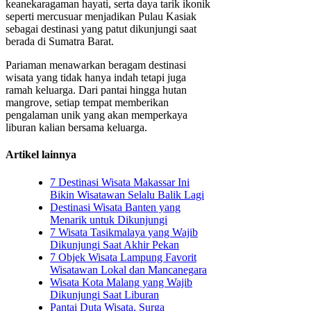
keanekaragaman hayati, serta daya tarik ikonik
seperti mercusuar menjadikan Pulau Kasiak
sebagai destinasi yang patut dikunjungi saat
berada di Sumatra Barat.
Pariaman menawarkan beragam destinasi
wisata yang tidak hanya indah tetapi juga
ramah keluarga. Dari pantai hingga hutan
mangrove, setiap tempat memberikan
pengalaman unik yang akan memperkaya
liburan kalian bersama keluarga.​
Artikel lainnya
7 Destinasi Wisata Makassar Ini
Bikin Wisatawan Selalu Balik Lagi
Destinasi Wisata Banten yang
Menarik untuk Dikunjungi
7 Wisata Tasikmalaya yang Wajib
Dikunjungi Saat Akhir Pekan
7 Objek Wisata Lampung Favorit
Wisatawan Lokal dan Mancanegara
Wisata Kota Malang yang Wajib
Dikunjungi Saat Liburan
Pantai Duta Wisata, Surga