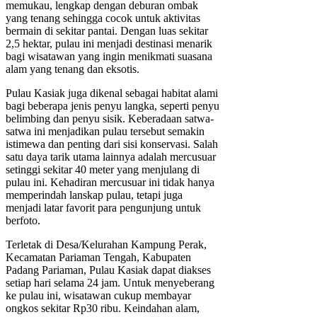
memukau, lengkap dengan deburan ombak
yang tenang sehingga cocok untuk aktivitas
bermain di sekitar pantai. Dengan luas sekitar
2,5 hektar, pulau ini menjadi destinasi menarik
bagi wisatawan yang ingin menikmati suasana
alam yang tenang dan eksotis.
Pulau Kasiak juga dikenal sebagai habitat alami
bagi beberapa jenis penyu langka, seperti penyu
belimbing dan penyu sisik. Keberadaan satwa-
satwa ini menjadikan pulau tersebut semakin
istimewa dan penting dari sisi konservasi. Salah
satu daya tarik utama lainnya adalah mercusuar
setinggi sekitar 40 meter yang menjulang di
pulau ini. Kehadiran mercusuar ini tidak hanya
memperindah lanskap pulau, tetapi juga
menjadi latar favorit para pengunjung untuk
berfoto.
Terletak di Desa/Kelurahan Kampung Perak,
Kecamatan Pariaman Tengah, Kabupaten
Padang Pariaman, Pulau Kasiak dapat diakses
setiap hari selama 24 jam. Untuk menyeberang
ke pulau ini, wisatawan cukup membayar
ongkos sekitar Rp30 ribu. Keindahan alam,