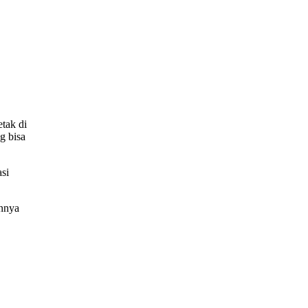
tak di
g bisa
asi
annya