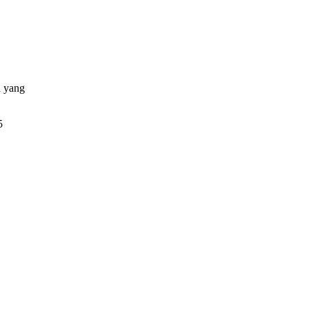
a yang
5