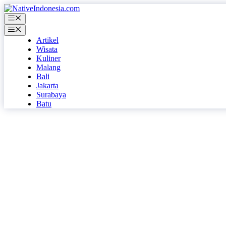
Langsung
ke
Menu
isi
Menu
Artikel
Wisata
Kuliner
Malang
Bali
Jakarta
Surabaya
Batu