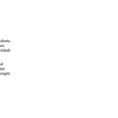
wahana
asa
kembali
al
ian
engisi