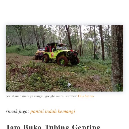
perjalanan menuju sungai. google maps. sumber:
Gus Satrio
simak juga:
pantai indah kemangi
Jam Buka Tubing Genting