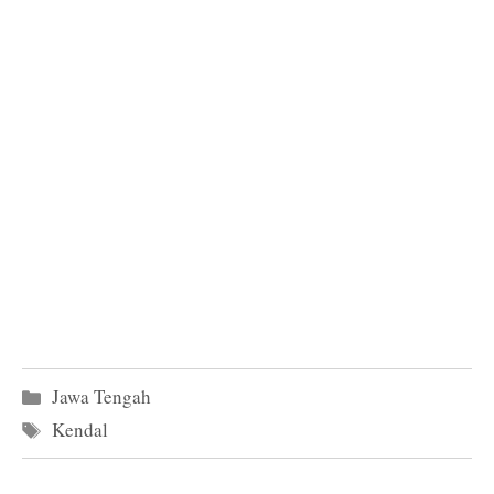
Kategori
Jawa Tengah
Tag
Kendal