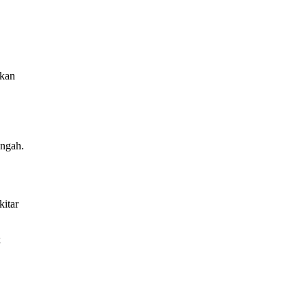
akan
engah.
kitar
k