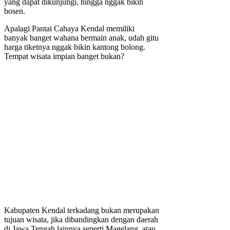
yang dapat dikunjungi, hingga nggak bikin
bosen.
Apalagi Pantai Cahaya Kendal memiliki
banyak banget wahana bermain anak, udah gitu
harga tiketnya nggak bikin kantong bolong.
Tempat wisata impian banget bukan?
Kabupaten Kendal terkadang bukan merupakan
tujuan wisata, jika dibandingkan dengan daerah
di Jawa Tengah lainnya seperti Magelang, atau