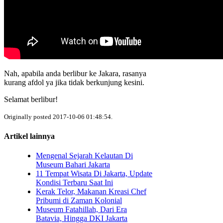
Nah, apabila anda berlibur ke Jakara, rasanya
kurang afdol ya jika tidak berkunjung kesini.
Selamat berlibur!
Originally posted 2017-10-06 01:48:54.
Artikel lainnya
Mengenal Sejarah Kelautan Di
Museum Bahari Jakarta
11 Tempat Wisata Di Jakarta, Update
Kondisi Terbaru Saat Ini
Kerak Telor, Makanan Kreasi Chef
Pribumi di Zaman Kolonial
Museum Fatahillah, Dari Era
Batavia, Hingga DKI Jakarta