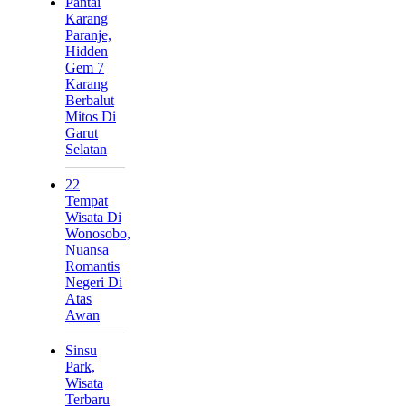
Pantai
Karang
Paranje,
Hidden
Gem 7
Karang
Berbalut
Mitos Di
Garut
Selatan
22
Tempat
Wisata Di
Wonosobo,
Nuansa
Romantis
Negeri Di
Atas
Awan
Sinsu
Park,
Wisata
Terbaru