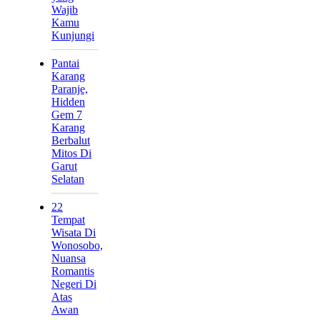
Wajib
Kamu
Kunjungi
Pantai
Karang
Paranje,
Hidden
Gem 7
Karang
Berbalut
Mitos Di
Garut
Selatan
22
Tempat
Wisata Di
Wonosobo,
Nuansa
Romantis
Negeri Di
Atas
Awan