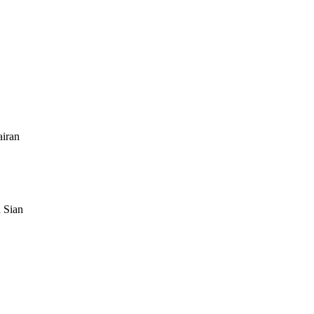
airan
 Sian