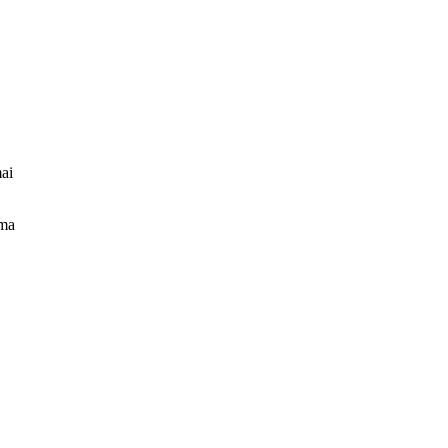
ai
ama