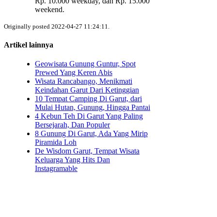
Rp. 10.000 weekday, dan Rp. 15.000
weekend.
Originally posted 2022-04-27 11:24:11.
Artikel lainnya
Geowisata Gunung Guntur, Spot
Prewed Yang Keren Abis
Wisata Rancabango, Menikmati
Keindahan Garut Dari Ketinggian
10 Tempat Camping Di Garut, dari
Mulai Hutan, Gunung, Hingga Pantai
4 Kebun Teh Di Garut Yang Paling
Bersejarah, Dan Populer
8 Gunung Di Garut, Ada Yang Mirip
Piramida Loh
De Wisdom Garut, Tempat Wisata
Keluarga Yang Hits Dan
Instagramable