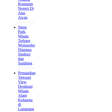
Romantis
Negeri Di
Atas
Awan
Sinsu
Park,
Wisata
Terbaru
Wonosobo
Diantara
Sindoro
dan
Sumbing
Pemandian
Tirtosari
View,
Destinasi
Wisata
Alam
Keluarga
di
Lumajang