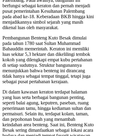
Palembang. Pada awalnya, bangunan ini
berfungsi sebagai keraton dan pernah menjadi
pusat pemerintahan Kesultanan Palembang
pada abad ke-18. Keberadaan BKB hingga kini
menjadikannya simbol sejarah yang masih
dikenal luas oleh masyarakat.
Pembangunan Benteng Kuto Besak dimulai
pada tahun 1780 saat Sultan Muhammad
Bahauddin memerintah. Keraton ini memiliki
luas sekitar 5,3 hektare dan dikelilingi tembok
kokoh yang dilengkapi empat kubu pertahanan
di setiap sudutnya. Struktur bangunannya
menunjukkan bahwa benteng ini dirancang
tidak hanya sebagai tempat tinggal, tetapi juga
sebagai pusat pertahanan kerajaan.
Di dalam kawasan keraton terdapat halaman
yang luas serta berbagai bangunan penting,
seperti balai agung, keputren, paseban, ruang
penerimaan tamu, hingga kediaman sultan dan
permaisuri. Selain itu, terdapat kolam, taman,
dan pepohonan buah yang menambah
keindahan area benteng. Saat ini, Benteng Kuto
Besak sering dimanfaatkan sebagai lokasi acara
budaya dan menjadi tempat favorit wisatawan