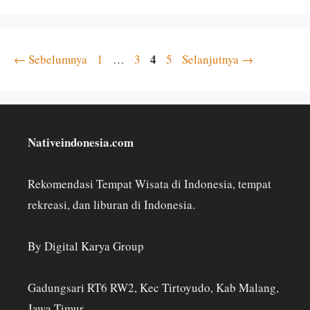
Halaman
Halaman
Halaman
4
Halaman
←
Sebelumnya
1
…
3
5
Selanjutnya
→
Nativeindonesia.com
Rekomendasi Tempat Wisata di Indonesia, tempat
rekreasi, dan liburan di Indonesia.
By Digital Karya Group
Gadungsari RT6 RW2, Kec Tirtoyudo, Kab Malang,
Jawa Timur