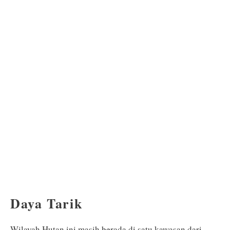
Daya Tarik
Wilayah Hutan ini masih berada di satu kawasan dari