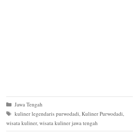
Kategori
Jawa Tengah
Tag
kuliner legendaris purwodadi
,
Kuliner Purwodadi
,
wisata kuliner
,
wisata kuliner jawa tengah