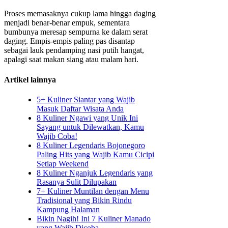
Proses memasaknya cukup lama hingga daging
menjadi benar-benar empuk, sementara
bumbunya meresap sempurna ke dalam serat
daging. Empis-empis paling pas disantap
sebagai lauk pendamping nasi putih hangat,
apalagi saat makan siang atau malam hari.
Artikel lainnya
5+ Kuliner Siantar yang Wajib
Masuk Daftar Wisata Anda
8 Kuliner Ngawi yang Unik Ini
Sayang untuk Dilewatkan, Kamu
Wajib Coba!
8 Kuliner Legendaris Bojonegoro
Paling Hits yang Wajib Kamu Cicipi
Setiap Weekend
8 Kuliner Nganjuk Legendaris yang
Rasanya Sulit Dilupakan
7+ Kuliner Muntilan dengan Menu
Tradisional yang Bikin Rindu
Kampung Halaman
Bikin Nagih! Ini 7 Kuliner Manado
yang Wajib Dicoba