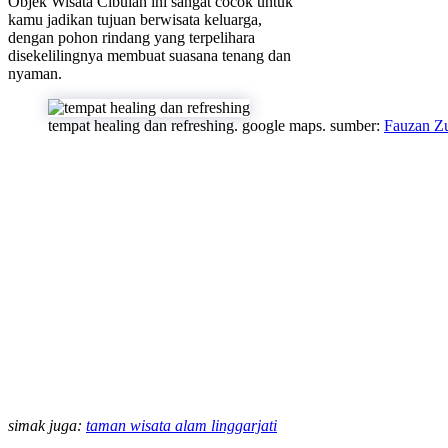
Objek Wisata Cibulan ini sangat cocok untuk
kamu jadikan tujuan berwisata keluarga,
dengan pohon rindang yang terpelihara
disekelilingnya membuat suasana tenang dan
nyaman.
tempat healing dan refreshing. google maps. sumber:
Fauzan Zu
simak juga:
taman wisata alam linggarjati