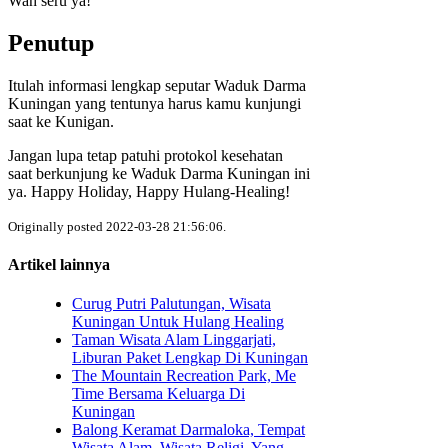
Wah seru ya!
Penutup
Itulah informasi lengkap seputar Waduk Darma
Kuningan yang tentunya harus kamu kunjungi
saat ke Kunigan.
Jangan lupa tetap patuhi protokol kesehatan
saat berkunjung ke Waduk Darma Kuningan ini
ya. Happy Holiday, Happy Hulang-Healing!
Originally posted 2022-03-28 21:56:06.
Artikel lainnya
Curug Putri Palutungan, Wisata
Kuningan Untuk Hulang Healing
Taman Wisata Alam Linggarjati,
Liburan Paket Lengkap Di Kuningan
The Mountain Recreation Park, Me
Time Bersama Keluarga Di
Kuningan
Balong Keramat Darmaloka, Tempat
Wisata Alam, Wisata Religi, Yang