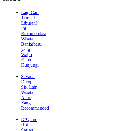
Lagi Cari
Tempat
Liburan?
Ini
Rekomendasi
Wisata
Banjarbaru
yang
Wajib
Kamu
Kunjungi
Savana
Dieng,
Sisi Lain
Wisata
Alam
Yang
Recommended
D’Qiano
Hot
Spring