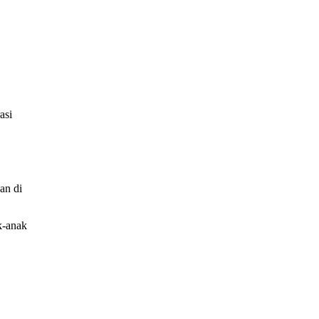
asi
an di
k-anak