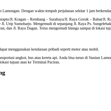
un Lamongan. Dengan waktu tempuh perjalanan sekitar 1 jam berkendar
rapto/Jl. Kragan – Rembang – Surabaya/Jl. Raya Gresik – Babat/Jl. R
ke Jl. Urip Sumoharjo. Mengemudi di sepanjang Jl. Raya Ps. Sungeleba
n, dan Jl. Raya Dagan. Terus mengemudi hinnga sampai di lokasi tuj
pat menggunakan kendaraan pribadi seperti motor atau mobil.
sportasi angkot, bus atau kereta api. Anda bisa turun di Stasiun Lamo
okasi tujuan atau ke Terminal Paciran.
ng