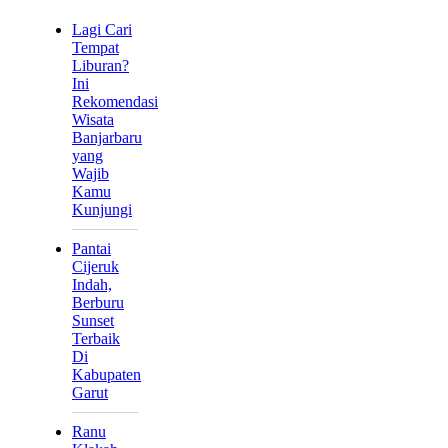
Lagi Cari
Tempat
Liburan?
Ini
Rekomendasi
Wisata
Banjarbaru
yang
Wajib
Kamu
Kunjungi
Pantai
Cijeruk
Indah,
Berburu
Sunset
Terbaik
Di
Kabupaten
Garut
Ranu