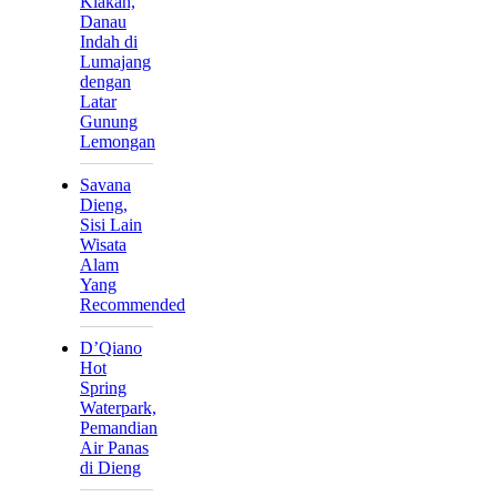
Klakah,
Danau
Indah di
Lumajang
dengan
Latar
Gunung
Lemongan
Savana
Dieng,
Sisi Lain
Wisata
Alam
Yang
Recommended
D’Qiano
Hot
Spring
Waterpark,
Pemandian
Air Panas
di Dieng