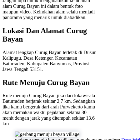
Jangan lupa untuk mengabadikan keindahan
alam Curug Bayan ini dalam bentuk foto
maupun video. Keindahan alam selalu menjadi
panorama yang menarik untuk diabadikan.
Lokasi Dan Alamat Curug
Bayan
Alamat lengkap Curug Bayan terletak di Dusun
Kalipugu, Desa Ketenger, Kecamatan
Baturraden, Kabupaten Banyumas, Provinsi
Jawa Tengah 53151.
Rute Menuju Curug Bayan
Rute menuju Curug Bayan jika dari lokawisata
Baturraden berjarak sekitar 2,7 km. Sedangkan
jika kamu bergerak dari arah Purwekerto kamu
akan memakan waktu pejalanan selama 30
menit dengan jarak yang ditempuh sekitar 13,6
km.
gerbang menuju bayan village. google maps. sumber:
Dasa Wa