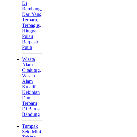
Di
Rembang,
Dari Yang
Terbaru,
Terbagus,
Hingga
Pulau
Berpasir
Putih
Wisata
Alam
Citalutug,
Wisata
Alam
Kreatif
Kekinian
Dan
Terbaru
Di Baros
Bandung
Tumpak
Selo Mini