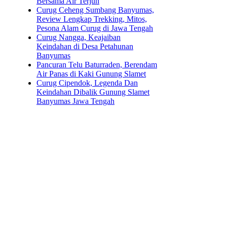
Bersama Air Terjun
Curug Ceheng Sumbang Banyumas,
Review Lengkap Trekking, Mitos,
Pesona Alam Curug di Jawa Tengah
Curug Nangga, Keajaiban
Keindahan di Desa Petahunan
Banyumas
Pancuran Telu Baturraden, Berendam
Air Panas di Kaki Gunung Slamet
Curug Cipendok, Legenda Dan
Keindahan Dibalik Gunung Slamet
Banyumas Jawa Tengah